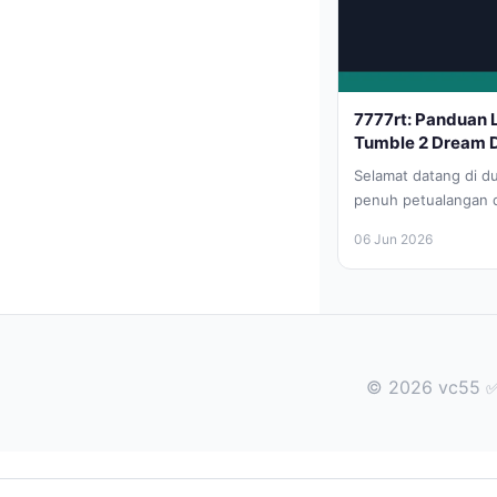
7777rt: Panduan 
Tumble 2 Dream 
Selamat datang di d
penuh petualangan 
Drop. Jika Anda baru
06 Jun 2026
© 2026 vc55 ✅ 