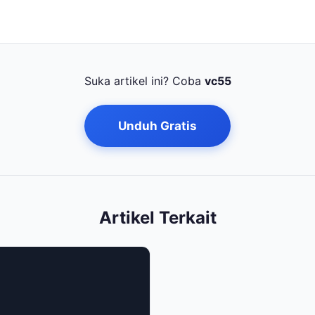
Suka artikel ini? Coba
vc55
Unduh Gratis
Artikel Terkait