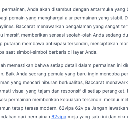
 permainan, Anda akan disambut dengan antarmuka yang ber
agi pemain yang menghargai alur permainan yang stabil. D
aylines, Baccarat menawarkan pengalaman yang sangat ter
tu imersif, memberikan sensasi seolah-olah Anda sedang du
p putaran membawa antisipasi tersendiri, menciptakan 
 saat simbol-simbol berbaris di layar Anda.
lah memastikan bahwa setiap detail dalam permainan ini d
. Baik Anda seorang pemula yang baru ingin mencoba pe
man yang mencari hiburan berkualitas, Baccarat menawar
mati visual yang tajam dan responsif di setiap perangkat. 
sesi permainan memberikan kepuasan tersendiri melalui me
namun tetap terasa modern. 62vipa 62vipa Jangan lewatka
indahan dari permainan
62vipa
meja yang satu ini dan nikma