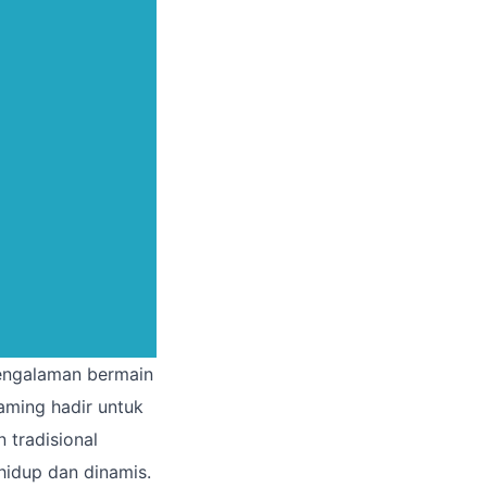
pengalaman bermain
aming hadir untuk
tradisional
idup dan dinamis.