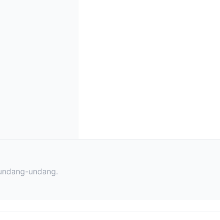
 undang-undang.