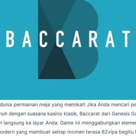
 dunia permainan meja yang memikat! Jika Anda mencari 
uh dengan suasana kasino klasik, Baccarat dari Genesis G
langsung ke layar Anda. Game ini menggabungkan elemen 
odern yang membuat setiap momen terasa 62vipa begitu h