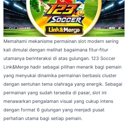
Memahami mekanisme permainan slot modern sering
kali dimulai dengan melihat bagaimana fitur-fitur
utamanya berinteraksi di atas gulungan. 123 Soccer
Link&Merge hadir sebagai pilihan menarik bagi pemain
yang menyukai dinamika permainan berbasis cluster
dengan sentuhan tema olahraga yang energik. Sebagai
permainan yang sudah tersedia di pasar, slot ini
menawarkan pengalaman visual yang cukup intens
dengan format 6 gulungan yang menjadi pusat
perhatian utama bagi setiap pemain.