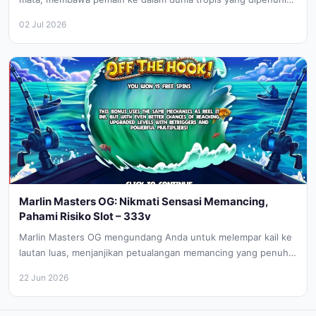
dengan elemen permen...
02 Jul 2026
Marlin Masters OG: Nikmati Sensasi Memancing,
Pahami Risiko Slot – 333v
Marlin Masters OG mengundang Anda untuk melempar kail ke
lautan luas, menjanjikan petualangan memancing yang penuh
warna dan potensi kegembiraan....
22 Jun 2026