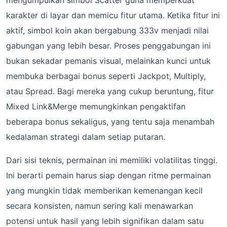
mengumpulkan simbol Scatter guna memperkuat
karakter di layar dan memicu fitur utama. Ketika fitur ini
aktif, simbol koin akan bergabung 333v menjadi nilai
gabungan yang lebih besar. Proses penggabungan ini
bukan sekadar pemanis visual, melainkan kunci untuk
membuka berbagai bonus seperti Jackpot, Multiply,
atau Spread. Bagi mereka yang cukup beruntung, fitur
Mixed Link&Merge memungkinkan pengaktifan
beberapa bonus sekaligus, yang tentu saja menambah
kedalaman strategi dalam setiap putaran.
Dari sisi teknis, permainan ini memiliki volatilitas tinggi.
Ini berarti pemain harus siap dengan ritme permainan
yang mungkin tidak memberikan kemenangan kecil
secara konsisten, namun sering kali menawarkan
potensi untuk hasil yang lebih signifikan dalam satu