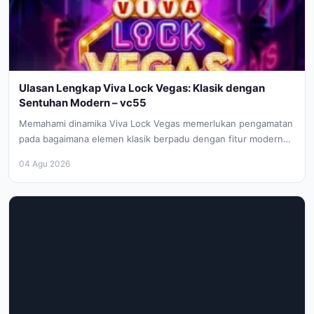
Ulasan Lengkap Viva Lock Vegas: Klasik dengan
Sentuhan Modern – vc55
Memahami dinamika Viva Lock Vegas memerlukan pengamatan
pada bagaimana elemen klasik berpadu dengan fitur modern
yang terstruktur. Sebagai rilisan dari...
04 Agu 2026