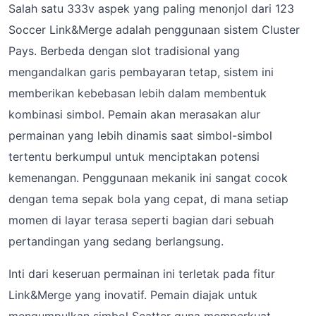
Salah satu 333v aspek yang paling menonjol dari 123
Soccer Link&Merge adalah penggunaan sistem Cluster
Pays. Berbeda dengan slot tradisional yang
mengandalkan garis pembayaran tetap, sistem ini
memberikan kebebasan lebih dalam membentuk
kombinasi simbol. Pemain akan merasakan alur
permainan yang lebih dinamis saat simbol-simbol
tertentu berkumpul untuk menciptakan potensi
kemenangan. Penggunaan mekanik ini sangat cocok
dengan tema sepak bola yang cepat, di mana setiap
momen di layar terasa seperti bagian dari sebuah
pertandingan yang sedang berlangsung.
Inti dari keseruan permainan ini terletak pada fitur
Link&Merge yang inovatif. Pemain diajak untuk