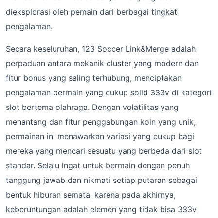
dieksplorasi oleh pemain dari berbagai tingkat
pengalaman.
Secara keseluruhan, 123 Soccer Link&Merge adalah
perpaduan antara mekanik cluster yang modern dan
fitur bonus yang saling terhubung, menciptakan
pengalaman bermain yang cukup solid 333v di kategori
slot bertema olahraga. Dengan volatilitas yang
menantang dan fitur penggabungan koin yang unik,
permainan ini menawarkan variasi yang cukup bagi
mereka yang mencari sesuatu yang berbeda dari slot
standar. Selalu ingat untuk bermain dengan penuh
tanggung jawab dan nikmati setiap putaran sebagai
bentuk hiburan semata, karena pada akhirnya,
keberuntungan adalah elemen yang tidak bisa 333v